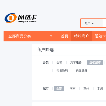
商户
全部商品分类
首页
特约商户
通达
商户筛选
分类：
全部
汽车服务
连锁超市
电器数码
保健养身
城市：
全部
南京
苏州
常州