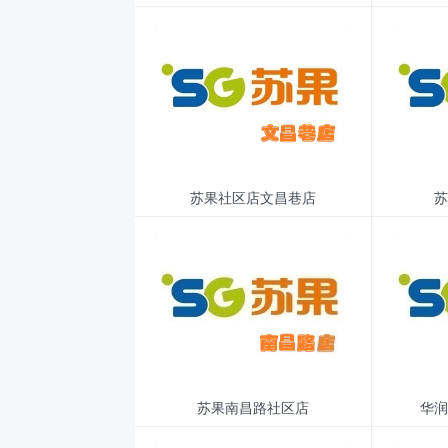
苏果社区店文昌巷店
苏
苏果南昌路社区店
华润