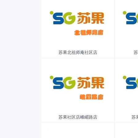
苏果北祖师庵社区店
苏
苏果社区店峨嵋路店
苏