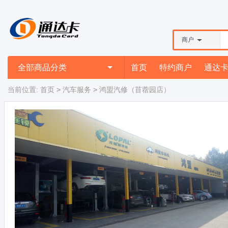
商户
全部商品分类
首页
特约商户
通达
当前位置:
首页
>
汽车服务
>
鸿盟汽修（苜蓿园店）