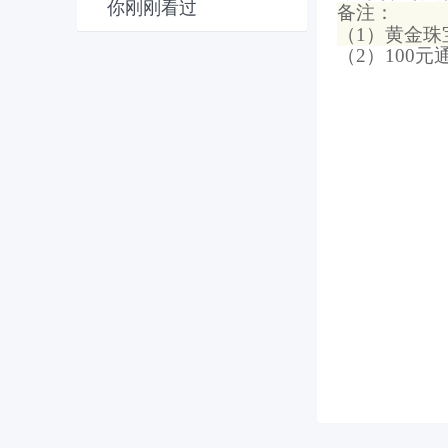
你刚刚看过
备注：
（
1
）
黄金
珠
（
2
）
100元