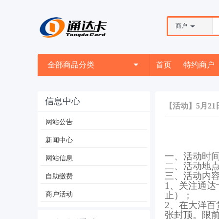
商户
全部商品分类
首页
特约商户
信息中心
【活动】5月21
网站公告
新闻中心
一、
活动时间
网站信息
二、
活动地
三、
活动内
自助缴费
1、
关注通达
商户活动
止）；
2
、在
大洋百
张封顶。限