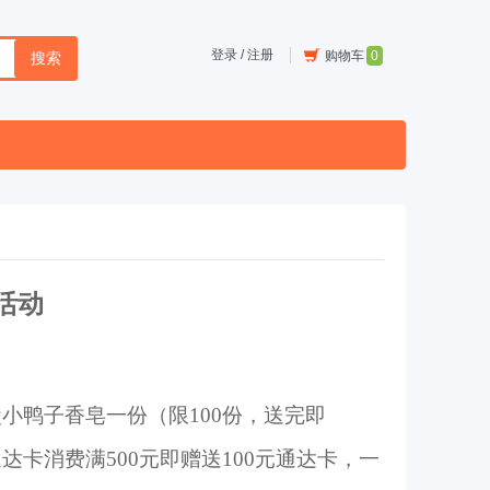
登录
/
注册
购物车
0
搜索
活动
小鸭子香皂一份（限1
0
0份，送完即
通达卡消费
满500元即赠送100元
通达卡
，一
。