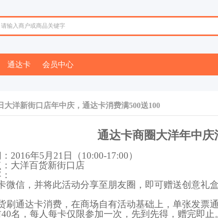
通达卡
会员中心
日大洋新街口店年中庆，通达卡消费满500送100
通达卡商圈大洋年中庆
：201
6
年
5
月
21
日（
10:00-17:00
）
点：大洋百货新街口店
容：
卡
微信，并将此活动分享至朋友圈，即可赠送创意礼盒
货
刷通达卡消费，在商场自有活动基础上，单张发票
前
40
名，每人每卡仅限参加一次，先到先得，赠完即止